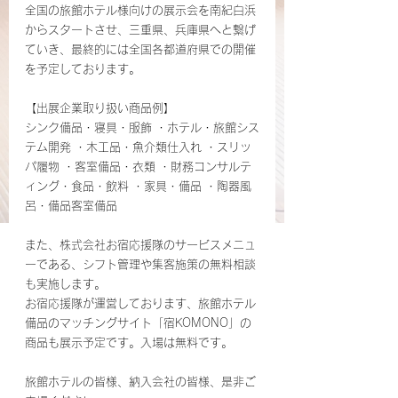
全国の旅館ホテル様向けの展示会を南紀白浜
からスタートさせ、三重県、兵庫県へと繋げ
ていき、最終的には全国各都道府県での開催
を予定しております。
【出展企業取り扱い商品例】
シンク備品・寝具・服飾 ・ホテル・旅館シス
テム開発 ・木工品・魚介類仕入れ ・スリッ
パ履物 ・客室備品・衣類 ・財務コンサルテ
ィング・食品・飲料 ・家具・備品 ・陶器風
呂・備品客室備品
また、株式会社お宿応援隊のサービスメニュ
ーである、シフト管理や集客施策の無料相談
も実施します。
お宿応援隊が運営しております、旅館ホテル
備品のマッチングサイト「宿KOMONO」の
商品も展示予定です。入場は無料です。
旅館ホテルの皆様、納入会社の皆様、是非ご