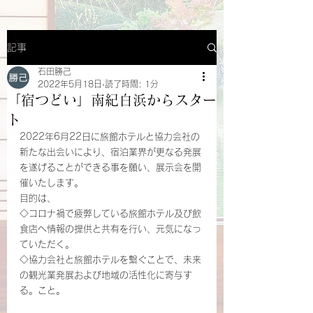
記事
石田勝己
2022年5月18日
読了時間: 1分
「宿つどい」南紀白浜からスター
ト
2022年6月22日に旅館ホテルと協力会社の
新たな出会いにより、宿泊業界が更なる発展
を遂げることができる事を願い、展示会を開
催いたします。
目的は、
◇コロナ禍で疲弊している旅館ホテル及び飲
食店へ情報の提供と共有を行い、元気になっ
ていただく。
◇協力会社と旅館ホテルを繋ぐことで、未来
の観光業発展および地域の活性化に寄与す
る。こと。