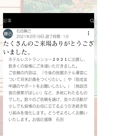
記事
石田勝己
2021年2月19日
読了時間: 1分
たくさんのご来場ありがとうござ
いました。
ホテルレストランショー２０２１に出展し、
数多くの皆様にご来場いただきました。
ご依頼の内容は、「今後の旅館ホテル運営に
ついて将来計画をつくりたい。」や「助成金
申請のサポートをお願いしたい。」「施設改
装の提案がほしい」など、多岐にわたるもの
でした。数々のご依頼を請け、我々の活動が
少しでも皆様のお役に立てるよう引き続き取
り組みを強化します。どうぞよろしくお願い
いたします。お宿応援隊　石田