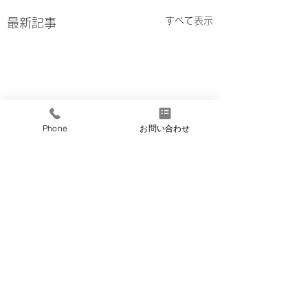
すべて表示
最新記事
Phone
お問い合わせ
最後の大仕事
2025年度事業計
いて
実質、私にとっての最後に
コメント
なる大仕事「旅館立ち上