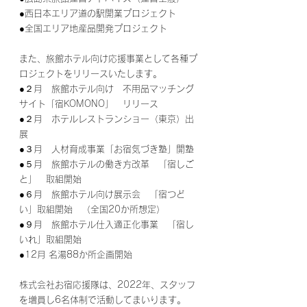
●西日本エリア道の駅開業プロジェクト
●全国エリア地産品開発プロジェクト
また、旅館ホテル向け応援事業として各種プ
ロジェクトをリリースいたします。
●２月　旅館ホテル向け　不用品マッチング
サイト「宿KOMONO」　リリース
●２月　ホテルレストランショー（東京）出
展
●３月　人材育成事業「お宿気づき塾」開塾
●５月　旅館ホテルの働き方改革　「宿しご
と」　取組開始
●６月　旅館ホテル向け展示会　「宿つど
い」取組開始　（全国20か所想定）
●９月　旅館ホテル仕入適正化事業　「宿し
いれ」取組開始
●12月 名湯88か所企画開始
株式会社お宿応援隊は、2022年、スタッフ
を増員し6名体制で活動してまいります。