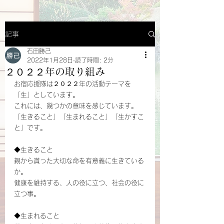
記事
石田勝己
2022年1月28日
読了時間: 2分
２０２２年の取り組み
お宿応援隊は２０２２年の活動テーマを
「生」としています。
これには、幾つかの意味を感じています。
「生きること」「生まれること」「生かすこ
と」です。
◆生きること
親から貰った大切な命を有意義に生きている
か。
健康を維持する、人の役に立つ、社会の役に
立つ事。
◆生まれること