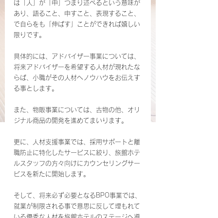
は「人」が「申」つまり述べるという意味が
あり、語ること、申すこと、表現すること、
で自らをも「伸ばす」ことができれば嬉しい
限りです。
具体的には、アドバイザー事業については、
将来アドバイザーを希望する人材が現れたな
らば、小職がその人材へノウハウをお伝えす
る事とします。
また、物販事業については、古物の他、オリ
ジナル商品の開発を進めてまいります。
更に、人材支援事業では、採用サポートと離
職防止に特化したサービスに絞り、旅館ホテ
ルスタッフの方々向けにカウンセリングサー
ビスを新たに開始します。
そして、将来必ず必要となるBPO事業では、
就業が制限される事で意思に反して埋もれて
いる優秀な人材を旅館ホテルのステージへ導