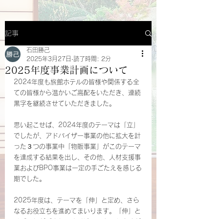
記事
石田勝己
2025年3月27日
読了時間: 2分
2025年度事業計画について
2024年度も旅館ホテルの皆様や関係する全
ての皆様から温かいご高配をいただき、連続
黒字を継続させていただきました。
思い起こせば、2024年度のテーマは「立」
でしたが、アドバイザー事業の他に拡大を計
った３つの事業中「物販事業」がこのテーマ
を達成する結果を出し、その他、人材支援事
業およびBPO事業は一定の手ごたえを感じる
期でした。
2025年度は、テーマを「伸」と定め、さら
なるお役立ちを進めてまいります。「伸」と